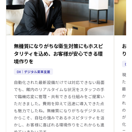
無機質になりがちな衛生対策にもホスピ
お
タリティを込め、お客様が安心できる環
り
境作りを
DX
DX｜デジタル変革支援
現場
たが
自動化された最新設備だけでは対応できない局面
最新
でも、館内のリアルタイムな状況をスタッフの手
かげ
で臨機応変に管理・共有できる仕組みをご提案い
れま
ただきました。費用を抑えて迅速に導入できた点
の安
も魅力でしたね。無機質になりがちなデジタルだ
がっ
からこそ、自社の強みであるホスピタリティを活
化さ
かし、お客様に喜ばれる環境作りをこれからも進
ニー
めていきたいです。